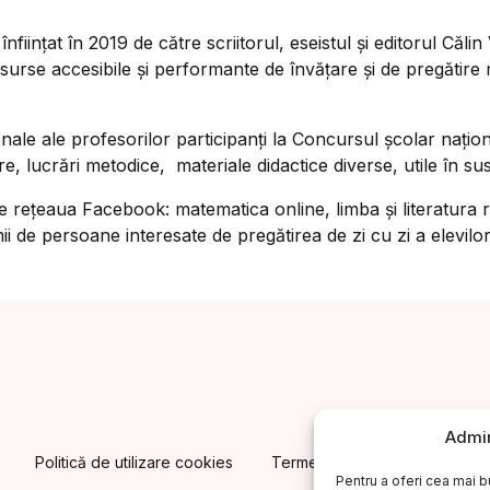
nființat în 2019 de către scriitorul, eseistul și editorul Că
 de resurse accesibile și performante de învățare și de pre
ale ale profesorilor participanți la Concursul școlar națio
re, lucrări metodice, materiale didactice diverse, utile în s
 pe rețeaua Facebook: matematica online, limba și literatur
i de persoane interesate de pregătirea de zi cu zi a elevilor 
Admin
Politică de utilizare cookies
Termeni și condiții. Cum cump
Pentru a oferi cea mai b