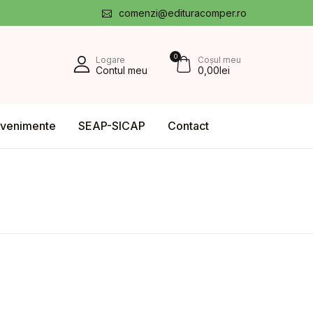
comenzi@edituracomper.ro
0
Logare
Coșul meu
Contul meu
0,00
lei
venimente
SEAP-SICAP
Contact