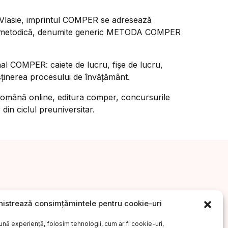
lin Vlasie, imprintul COMPER se adresează
gătire metodică, denumite generic METODA COMPER
nal COMPER: caiete de lucru, fișe de lucru,
usținerea procesului de învățământ.
a română online, editura comper, concursurile
din ciclul preuniversitar.
istrează consimțămintele pentru cookie-uri
ăr?
Drepturi de autor
Regulament G.D.P.R.
ună experiență, folosim tehnologii, cum ar fi cookie-uri,