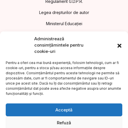
Regulament G.D.P.R.
Legea drepturilor de autor
Ministerul Educației
Asociația Editorilor din România
Administrează
consimțămintele pentru
Uniunea Editorilor din România
cookie-uri
Uniunea Scriitorilor din România
Pentru a oferi cea mai bună experiență, folosim tehnologii, cum ar fi
cookie-uri, pentru a stoca și/sau accesa informațiile despre
Institutul Cultural Român
dispozitive. Consimțământul pentru aceste tehnologii ne permite să
procesăm date, cum ar fi comportamentul de navigare sau ID-uri
Legea nr.186/2003 privind promovarea culturii scrise
unice pe acest site. Dacă nu îți dai consimțământul sau îți retragi
consimțământul dat poate avea afecte negative asupra unor anumite
Protecția consumatorilor A.N.P.C.
funcționalități și funcții.
©2023 Editura COMPER. Toate drepturile rezervate.
Acceptă
Refuză