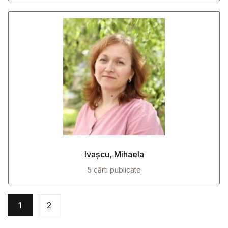
Ivașcu, Mihaela
5 cărti publicate
1
2