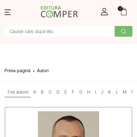
0
Prima pagină
Autori
Toți autorii
A
B
C
D
E
F
G
H
I
J
K
L
M
N