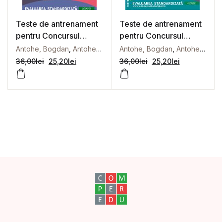
Teste de antrenament
Teste de antrenament
pentru Concursul
pentru Concursul
școlar național
școlar național
Antohe, Bogdan
,
Antohe, Florin
,
Antohe, Bogdan
Antonescu, Marius
,
Antohe, Florin
,
Berindeanu
COMPER, Limba și
COMPER, Limba și
36,00
lei
25,20
lei
36,00
lei
25,20
lei
literatura română.
literatura
Matematică. Clasa a
română.Matematică.Cl
VI-a
asa a VIII-a