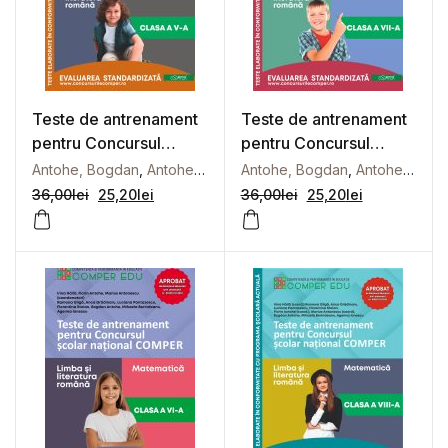
Teste de antrenament
Teste de antrenament
pentru Concursul
pentru Concursul
școlar național
școlar național
Antohe, Bogdan
,
Antohe, Florin
,
Antohe, Bogdan
Antonescu, Marius
,
Antohe, Florin
,
Berindeanu
COMPER, Comunicare
COMPER, Comunicare
36,00
lei
25,20
lei
36,00
lei
25,20
lei
în limba română.
în limba română.
Matematică. Clasa a V-
Matematică. Clasa a
a
VII-a