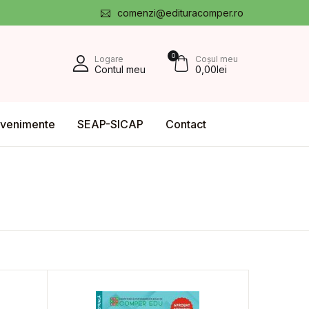
comenzi@edituracomper.ro
0
Logare
Coșul meu
Contul meu
0,00
lei
venimente
SEAP-SICAP
Contact