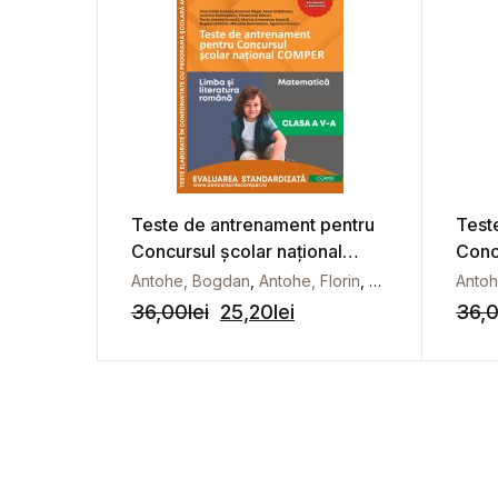
Teste de antrenament pentru
Test
Concursul școlar național
Conc
COMPER, Comunicare în
COMP
Antohe, Bogdan
,
Antohe, Florin
,
Antonescu, Mariu
Anto
limba română. Matematică.
limb
36,00
lei
25,20
lei
36,
Clasa a V-a
Clasa