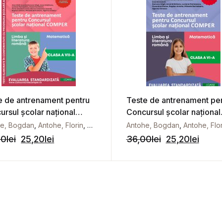
e de antrenament pentru
Teste de antrenament pe
ursul școlar național
Concursul școlar național
ER, Comunicare în
COMPER, Limba și literat
s
he, Bogdan
,
Berindeanu, Mihaela
,
Antohe, Florin
,
Gligă, Ramona
,
Antonescu, Marius
,
Antohe, Bogdan
Grădinaru, Anca
,
Berindeanu, Mihaela
,
,
Antohe, Flor
Hăilă, Irina
,
a română. Matematică.
română. Matematică. Clas
00
lei
25,20
lei
36,00
lei
25,20
lei
 a VII-a
VI-a