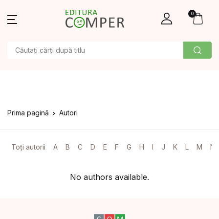
0
Prima pagină
Autori
Toți autorii
A
B
C
D
E
F
G
H
I
J
K
L
M
N
No authors available.