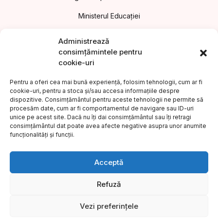
Ministerul Educației
Asociația Editorilor din România
Administrează
consimțămintele pentru
Uniunea Editorilor din România
cookie-uri
Uniunea Scriitorilor din România
Pentru a oferi cea mai bună experiență, folosim tehnologii, cum ar fi
cookie-uri, pentru a stoca și/sau accesa informațiile despre
Institutul Cultural Român
dispozitive. Consimțământul pentru aceste tehnologii ne permite să
procesăm date, cum ar fi comportamentul de navigare sau ID-uri
Legea nr.186/2003 privind promovarea culturii scrise
unice pe acest site. Dacă nu îți dai consimțământul sau îți retragi
consimțământul dat poate avea afecte negative asupra unor anumite
Protecția consumatorilor A.N.P.C.
funcționalități și funcții.
©2023 Editura COMPER. Toate drepturile rezervate.
Acceptă
Refuză
Vezi preferințele