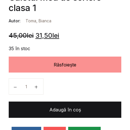
clasa 1
Autor:
Toma, Bianca
45,00
lei
31,50
lei
35 în stoc
Răsfoiește
Cantitate Caietul meu de scriere clasa 1
Adaugă în coș