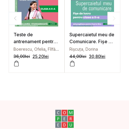
Teste de
Supercaietul meu de
T
antrenament pentru
Comunicare. Fișe de
a
Concursul școlar
lucru pentru clasa a
C
Boerescu, Ofelia
,
Fîlfănescu, Constantin
Rișcuța, Dorina
,
Fîlfănescu, Iuliana
,
B
național COMPER,
II-a
n
36,00
lei
25,20
lei
44,00
lei
30,80
lei
3
Comunicare în limba
C
română. Matematică.
r
Clasa a II-a
C