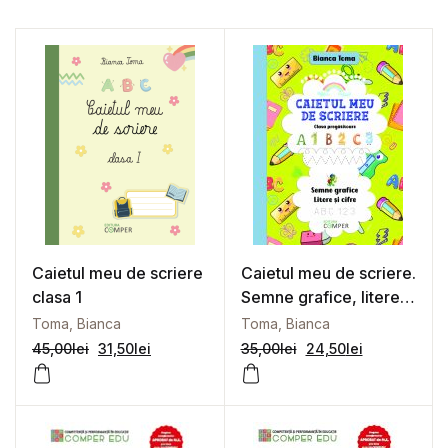
Caietul meu de scriere
Caietul meu de scriere.
clasa 1
Semne grafice, litere
și cifre. Clasa
Toma, Bianca
Toma, Bianca
pregătitoare
45,00
lei
31,50
lei
35,00
lei
24,50
lei