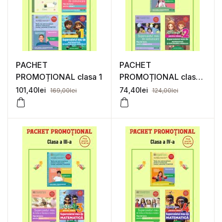
PACHET
PACHET
PROMOȚIONAL clasa 1
PROMOȚIONAL clasa
a 2-a
101,40
lei
74,40
lei
169,00
lei
124,00
lei