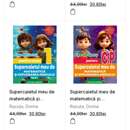
Fișe de lucru pentru
44,00
lei
30,80
lei
clasa a II-a
Supercaietul meu de
Supercaietul meu de
matematică și
matematică și
explorarea mediului.
explorarea mediului.
Rișcuța, Dorina
Rișcuța, Dorina
Fișe de lucru pentru
Fișe de lucru pentru
44,00
lei
30,80
lei
44,00
lei
30,80
lei
clasa I
clasa pregătitoare