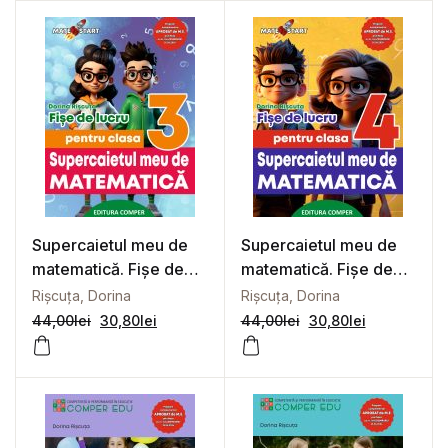
Supercaietul meu de
Supercaietul meu de
matematică. Fișe de
matematică. Fișe de
lucru pentru clasa a III-
lucru pentru clasa a IV-
Rișcuța, Dorina
Rișcuța, Dorina
a
a
44,00
lei
30,80
lei
44,00
lei
30,80
lei