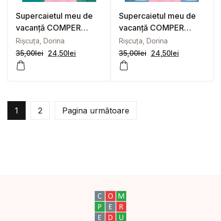
Supercaietul meu de
Supercaietul meu de
vacanță COMPER
vacanță COMPER
Clasa a 2-a
Clasa a 3-a
Rișcuța, Dorina
Rișcuța, Dorina
35,00
lei
24,50
lei
35,00
lei
24,50
lei
1
2
Pagina următoare