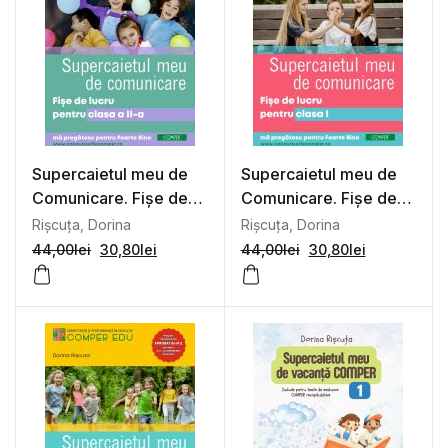
Supercaietul meu de
Supercaietul meu de
Comunicare. Fișe de
Comunicare. Fișe de
lucru pentru clasa a II-a
lucru pentru clasa I
Rișcuța, Dorina
Rișcuța, Dorina
44,00
lei
30,80
lei
44,00
lei
30,80
lei