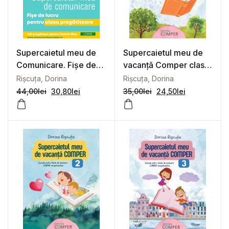
Supercaietul meu de
Supercaietul meu de
Comunicare. Fișe de
vacanță Comper clasa
lucru pentru clasa
1
Rișcuța, Dorina
Rișcuța, Dorina
pregătitoare
44,00
lei
30,80
lei
35,00
lei
24,50
lei