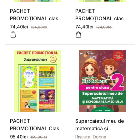
PACHET
PACHET
PROMOȚIONAL clasa
PROMOȚIONAL clasa
a 3-a
a 4-a
74,40
lei
74,40
lei
124,00
lei
124,00
lei
PACHET
Supercaietul meu de
PROMOȚIONAL Clasa
matematică și
Pregătitoare
explorarea mediului.
95,40
lei
Rișcuța, Dorina
159,00
lei