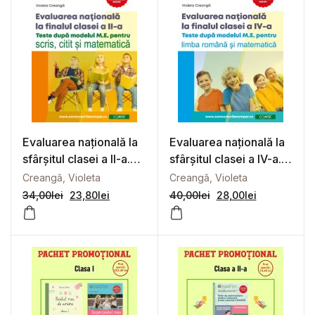
Evaluarea națională la
Evaluarea națională la
sfârșitul clasei a II-a.
sfârșitul clasei a IV-a.
Teste după modelul
Teste după modelul
Creangă, Violeta
Creangă, Violeta
M.E. pentru scris, citit
M.E. pentru limba și
34,00
lei
23,80
lei
40,00
lei
28,00
lei
și matematică
literatura română și
matematică