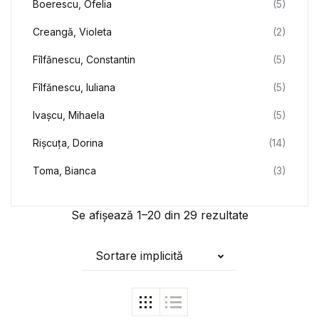
Boerescu, Ofelia
(5)
Creangă, Violeta
(2)
Fîlfănescu, Constantin
(5)
Fîlfănescu, Iuliana
(5)
Ivașcu, Mihaela
(5)
Rișcuța, Dorina
(14)
Toma, Bianca
(3)
Se afișează 1–20 din 29 rezultate
Sortare implicită