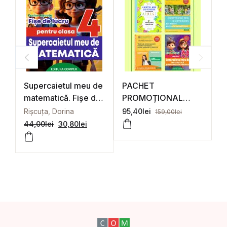
Supercaietul meu de
PACHET
P
matematică. Fișe de
PROMOȚIONAL
P
lucru pentru clasa a
Clasa Pregătitoare
c
Rișcuța, Dorina
95,40
lei
1
159,00
lei
IV-a
44,00
lei
30,80
lei