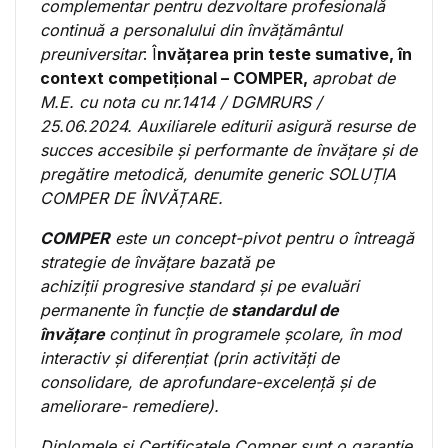
complementar pentru dezvoltare profesională
continuă a personalului din învățământul
preuniversitar
: Î
nvățarea prin teste sumative, în
context competițional – COMPER,
aprobat de
M.E. cu nota cu nr.1414 / DGMRURS /
25.06.2024. Auxiliarele editurii asigură resurse de
succes accesibile și performante de învățare și de
pregătire metodică, denumite generic SOLUȚIA
COMPER DE ÎNVĂȚARE.
COMPER
este un concept-pivot pentru o întreagă
strategie de învățare bazată pe
achiziții progresive standard și pe evaluări
permanente în funcție de
standardul de
învățare
conținut în programele școlare, în mod
interactiv și diferențiat (prin activități de
consolidare, de aprofundare-excelență și de
ameliorare- remediere).
Diplomele și Certificatele Comper sunt o garanție