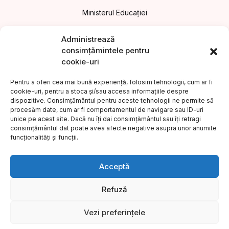
Ministerul Educației
Asociația Editorilor din România
Administrează
consimțămintele pentru
Uniunea Editorilor din România
cookie-uri
Uniunea Scriitorilor din România
Pentru a oferi cea mai bună experiență, folosim tehnologii, cum ar fi
cookie-uri, pentru a stoca și/sau accesa informațiile despre
Institutul Cultural Român
dispozitive. Consimțământul pentru aceste tehnologii ne permite să
procesăm date, cum ar fi comportamentul de navigare sau ID-uri
Legea nr.186/2003 privind promovarea culturii scrise
unice pe acest site. Dacă nu îți dai consimțământul sau îți retragi
consimțământul dat poate avea afecte negative asupra unor anumite
Protecția consumatorilor A.N.P.C.
funcționalități și funcții.
©2023 Editura COMPER. Toate drepturile rezervate.
Acceptă
Refuză
Vezi preferințele