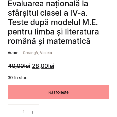
Evaluarea națională la
sfârșitul clasei a IV-a.
Teste după modelul M.E.
pentru limba și literatura
română și matematică
Autor:
Creangă, Violeta
40,00
lei
28,00
lei
30 în stoc
Răsfoiește
Cantitate Evaluarea națională la sfârșitul clasei a IV