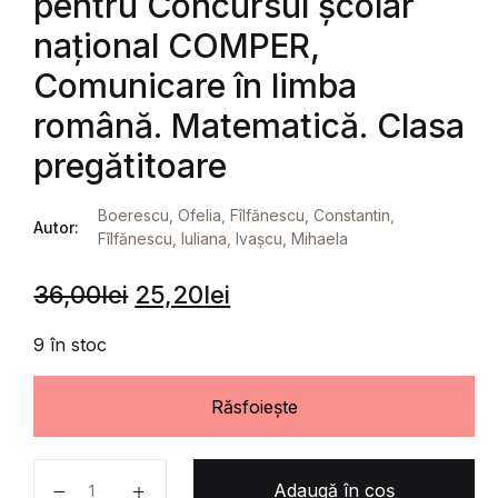
pentru Concursul școlar
național COMPER,
Comunicare în limba
română. Matematică. Clasa
pregătitoare
Boerescu, Ofelia
,
Fîlfănescu, Constantin
,
Autor:
Fîlfănescu, Iuliana
,
Ivașcu, Mihaela
36,00
lei
25,20
lei
9 în stoc
Răsfoiește
Cantitate Teste de antrenament pentru Concursul șc
Adaugă în coș