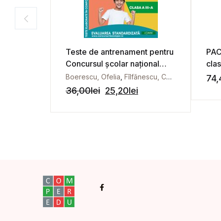
Teste de antrenament pentru
PA
Concursul școlar național
clas
COMPER, Comunicare în
Boerescu, Ofelia
,
Fîlfănescu, Constantin
,
Fîlfăne
74,
limba română. Matematică.
36,00
lei
25,20
lei
Clasa a III-a
Facebook