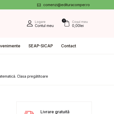
comenzi@edituracomper.ro
0
Logare
Coșul meu
Contul meu
0,00
lei
venimente
SEAP-SICAP
Contact
tematică. Clasa pregătitoare
Livrare gratuită