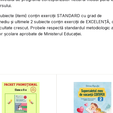
sului.
ubiecte (itemi) conțin exerciții STANDARD cu grad de
 mediu și ultimele 2 subiecte conțin exerciții de EXCELENȚĂ, 
icultate crescut. Probele respectă standardul metodiologic a
 școlare aprobate de Ministerul Educației.