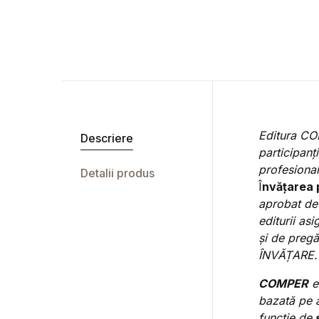
Editura COM
Descriere
participanți
profesional
Detalii produs
Î
nvățarea 
aprobat de
editurii as
și de preg
ÎNVĂȚARE.
COMPER
es
bazată pe a
funcție de
s