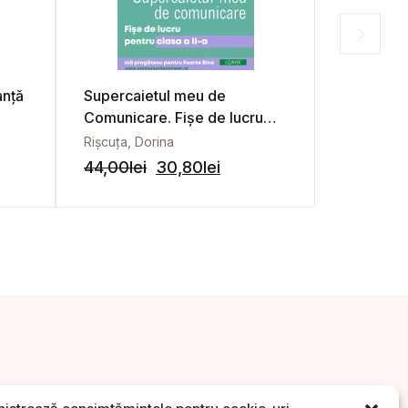
anță
Supercaietul meu de
Teste de
Comunicare. Fișe de lucru
Concursul
pentru clasa a II-a
COMPER,
Rișcuța, Dorina
Boerescu, 
limba ro
44,00
lei
30,80
lei
36,00
lei
Clasa I