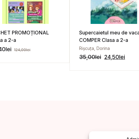
CHET PROMOȚIONAL
Supercaietul meu de vac
a a 2-a
COMPER Clasa a 2-a
scu, Iuliana
,
Ivașcu, Mihaela
Rișcuța, Dorina
40
lei
124,00
lei
35,00
lei
24,50
lei