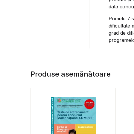
data concur
Primele 7 s
dificultate
grad de dif
programelor
Produse asemănătoare