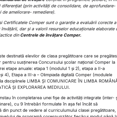
și diferențiat (prin activități de consolidare, de aprofundare-
i de ameliorare- remediere).
i Certificatele Comper sunt o garanție a evaluării corecte a
r învățării, dar și a valorii resurselor educaționale elaborate 
actice din
Centrele de învățare Comper.
te destinată elevilor de clasa pregătitoare care se pregăte
r pentru susţinerea Concursului școlar național Comper la
trei etape anuale: etapa 1 (modulul 1 și 2), etapa a II-a
și 4), Etapa a III-a – Olimpiada digitală Comper (modulele
., la disciplinele LIMBA ȘI COMUNICARE ÎN LIMBA ROMÂN
ATICĂ ȘI EXPLORAREA MEDIULUI.
stau în completarea unei fișe de activităţi integrate (inter- ș
linare), cu 9 întrebări formulate în așa fel încât să
din punct de vedere al curriculumului clasei pregătitoare,
nivelului de programă corespunzător fiecărui modul până l