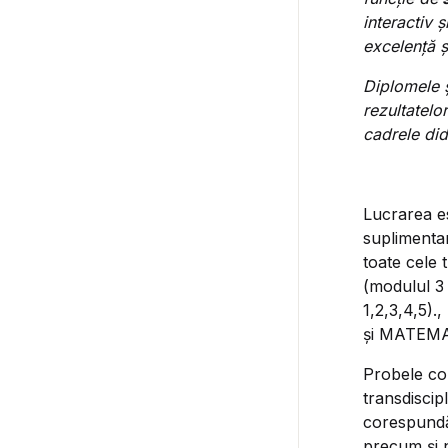
interactiv 
excelență ș
Diplomele ș
rezultatelo
cadrele did
Lucrarea es
suplimenta
toate cele 
(modulul 3 
1,2,3,4,5)
și MATEM
Probele con
transdiscip
corespundă 
precum și 