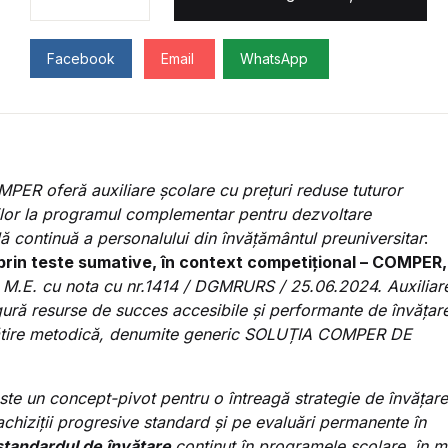
Facebook
Email
WhatsApp
PER oferă auxiliare școlare cu prețuri reduse tuturor
lor la
programul complementar pentru dezvoltare
ă continuă a personalului din învățământul preuniversitar
:
prin teste sumative, în context competițional – COMPER,
 M.E. cu nota cu nr.1414 / DGMRURS / 25.06.2024. Auxiliar
igură resurse de succes accesibile și performante de învățar
ătire metodică, denumite generic SOLUȚIA COMPER DE
te un concept-pivot pentru o întreagă strategie de învățare
chiziții progresive standard și pe evaluări permanente în
tandardul de învățare
conținut în programele școlare, în 