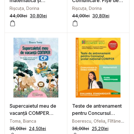
matematică și
Comunicare. Fișe de
explorarea mediului.
lucru pentru clasa
Rișcuța, Dorina
Rișcuța, Dorina
Fișe de lucru pentru
pregătitoare
44,00
lei
30,80
lei
44,00
lei
30,80
lei
clasa pregătitoare
Supercaietul meu de
Teste de antrenament
vacanță COMPER
pentru Concursul
Clasa pregătitoare
școlar național
Toma, Bianca
Boerescu, Ofelia
,
Fîlfănescu, Constantin
COMPER, Comunicare
35,00
lei
24,50
lei
36,00
lei
25,20
lei