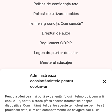
Politică de confidențialitate
Politică de utilizare cookies
Termeni și condiții. Cum cumpăr?
Drepturi de autor
Regulament G.D.P.R.
Legea drepturilor de autor
Ministerul Educației
Asociația Editorilor din România
Administrează
consimțămintele pentru
Uniunea Editorilor din România
cookie-uri
Uniunea Scriitorilor din România
Pentru a oferi cea mai bună experiență, folosim tehnologii, cum ar fi
cookie-uri, pentru a stoca și/sau accesa informațiile despre
Institutul Cultural Român
dispozitive. Consimțământul pentru aceste tehnologii ne permite să
procesăm date, cum ar fi comportamentul de navigare sau ID-uri
Legea nr.186/2003 privind promovarea culturii scrise