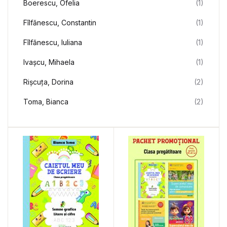
Boerescu, Ofelia
(1)
Fîlfănescu, Constantin
(1)
Fîlfănescu, Iuliana
(1)
Ivașcu, Mihaela
(1)
Rișcuța, Dorina
(2)
Toma, Bianca
(2)