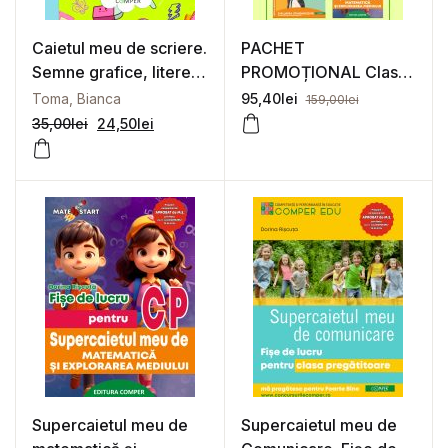
Caietul meu de scriere.
PACHET
Semne grafice, litere
PROMOȚIONAL Clasa
și cifre. Clasa
Pregătitoare
Toma, Bianca
95,40
lei
159,00
lei
pregătitoare
35,00
lei
24,50
lei
Supercaietul meu de
Supercaietul meu de