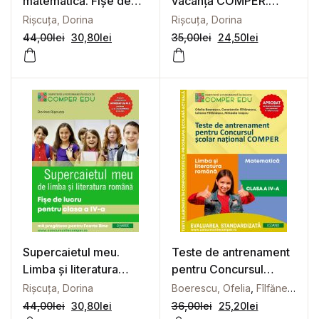
matematică. Fișe de
vacanță COMPER.
lucru pentru clasa a IV-
Clasa a 4-a
Rișcuța, Dorina
Rișcuța, Dorina
a
44,00
lei
30,80
lei
35,00
lei
24,50
lei
Supercaietul meu.
Teste de antrenament
Limba și literatura
pentru Concursul
română. Fișe de lucru
școlar național
Rișcuța, Dorina
Boerescu, Ofelia
,
Fîlfănescu, Constantin
pentru clasa a IV-a
COMPER, Comunicare
44,00
lei
30,80
lei
36,00
lei
25,20
lei