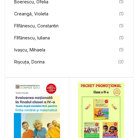
Boerescu, Ofelia
(1)
Creangă, Violeta
(1)
Fîlfănescu, Constantin
(1)
Fîlfănescu, Iuliana
(1)
Ivașcu, Mihaela
(1)
Rișcuța, Dorina
(3)