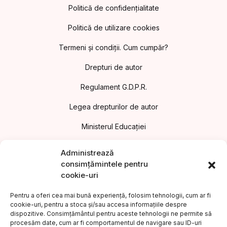
Politică de confidențialitate
Politică de utilizare cookies
Termeni și condiții. Cum cumpăr?
Drepturi de autor
Regulament G.D.P.R.
Legea drepturilor de autor
Ministerul Educației
Asociația Editorilor din România
Administrează
consimțămintele pentru
Uniunea Editorilor din România
cookie-uri
Uniunea Scriitorilor din România
Pentru a oferi cea mai bună experiență, folosim tehnologii, cum ar fi
cookie-uri, pentru a stoca și/sau accesa informațiile despre
Institutul Cultural Român
dispozitive. Consimțământul pentru aceste tehnologii ne permite să
procesăm date, cum ar fi comportamentul de navigare sau ID-uri
Legea nr.186/2003 privind promovarea culturii scrise