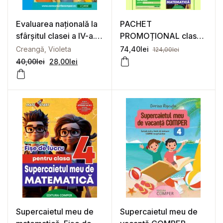
Evaluarea națională la
PACHET
sfârșitul clasei a IV-a.
PROMOȚIONAL clasa
Teste după modelul
a 4-a
Creangă, Violeta
74,40
lei
124,00
lei
M.E. pentru limba și
40,00
lei
28,00
lei
literatura română și
matematică
Supercaietul meu de
Supercaietul meu de