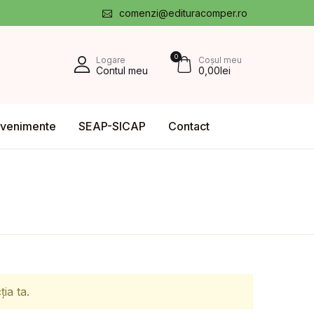
comenzi@edituracomper.ro
0
Logare
Coșul meu
Contul meu
0,00
lei
venimente
SEAP-SICAP
Contact
ia ta.