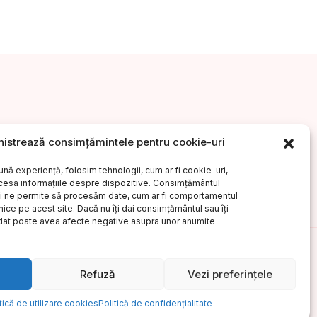
istrează consimțămintele pentru cookie-uri
ăr?
Drepturi de autor
Regulament G.D.P.R.
ună experiență, folosim tehnologii, cum ar fi cookie-uri,
ccesa informațiile despre dispozitive. Consimțământul
Uniunea Scriitorilor din România
i ne permite să procesăm date, cum ar fi comportamentul
nice pe acest site. Dacă nu îți dai consimțământul sau îți
dat poate avea afecte negative asupra unor anumite
Refuză
Vezi preferințele
tică de utilizare cookies
Politică de confidențialitate