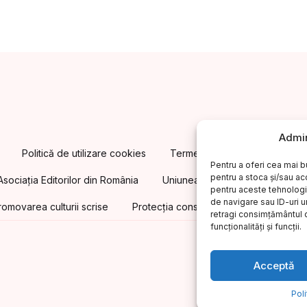
Admin
Politică de utilizare cookies
Termeni și condiții. Cum cump
Pentru a oferi cea mai b
pentru a stoca și/sau a
Asociația Editorilor din România
Uniunea Editorilor din România
pentru aceste tehnologi
de navigare sau ID-uri u
omovarea culturii scrise
Protecția consumatorilor A.N.P.C.
retragi consimțământul 
funcționalități și funcții.
Acceptă
Poli