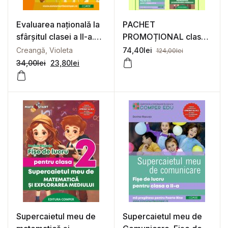
Evaluarea națională la
PACHET
sfârșitul clasei a II-a.
PROMOȚIONAL clasa
Teste după modelul
a 2-a
Creangă, Violeta
74,40
lei
124,00
lei
M.E. pentru scris, citit
34,00
lei
23,80
lei
și matematică
Supercaietul meu de
Supercaietul meu de