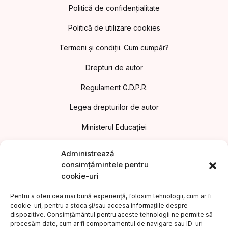
Politică de confidențialitate
Politică de utilizare cookies
Termeni și condiții. Cum cumpăr?
Drepturi de autor
Regulament G.D.P.R.
Legea drepturilor de autor
Ministerul Educației
Asociația Editorilor din România
Administrează
consimțămintele pentru
Uniunea Editorilor din România
cookie-uri
Uniunea Scriitorilor din România
Pentru a oferi cea mai bună experiență, folosim tehnologii, cum ar fi
cookie-uri, pentru a stoca și/sau accesa informațiile despre
Institutul Cultural Român
dispozitive. Consimțământul pentru aceste tehnologii ne permite să
procesăm date, cum ar fi comportamentul de navigare sau ID-uri
Legea nr.186/2003 privind promovarea culturii scrise