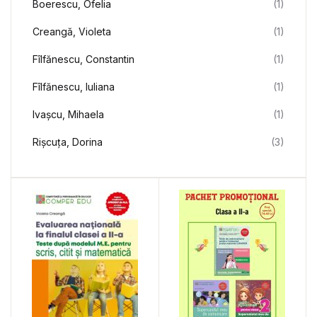
Boerescu, Ofelia
(1)
Creangă, Violeta
(1)
Fîlfănescu, Constantin
(1)
Fîlfănescu, Iuliana
(1)
Ivașcu, Mihaela
(1)
Rișcuța, Dorina
(3)