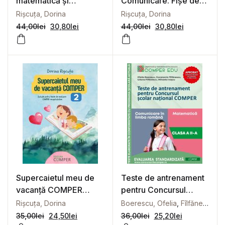
matematică și
Comunicare. Fișe de
explorarea mediului.
lucru pentru clasa a II-a
Rișcuța, Dorina
Rișcuța, Dorina
Fișe de lucru pentru
44,00
lei
30,80
lei
44,00
lei
30,80
lei
clasa a II-a
Supercaietul meu de
Teste de antrenament
vacanță COMPER
pentru Concursul
Clasa a 2-a
școlar național
Rișcuța, Dorina
Boerescu, Ofelia
,
Fîlfănescu, Constantin
COMPER, Comunicare
35,00
lei
24,50
lei
36,00
lei
25,20
lei