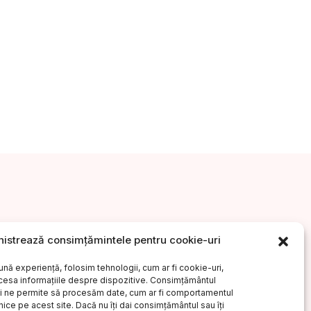
istrează consimțămintele pentru cookie-uri
ăr?
Drepturi de autor
Regulament G.D.P.R.
ună experiență, folosim tehnologii, cum ar fi cookie-uri,
ccesa informațiile despre dispozitive. Consimțământul
Uniunea Scriitorilor din România
i ne permite să procesăm date, cum ar fi comportamentul
nice pe acest site. Dacă nu îți dai consimțământul sau îți