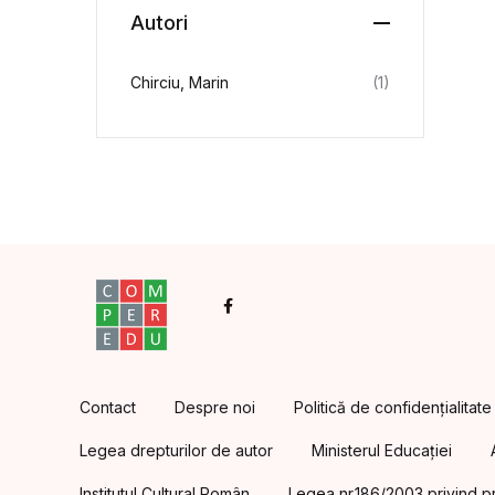
Autori
Chirciu, Marin
(1)
Facebook
Contact
Despre noi
Politică de confidențialitate
Legea drepturilor de autor
Ministerul Educației
Institutul Cultural Român
Legea nr.186/2003 privind pr