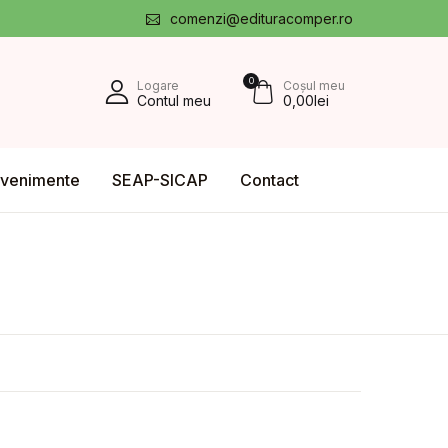
comenzi@edituracomper.ro
0
Logare
Coșul meu
Contul meu
0,00
lei
venimente
SEAP-SICAP
Contact