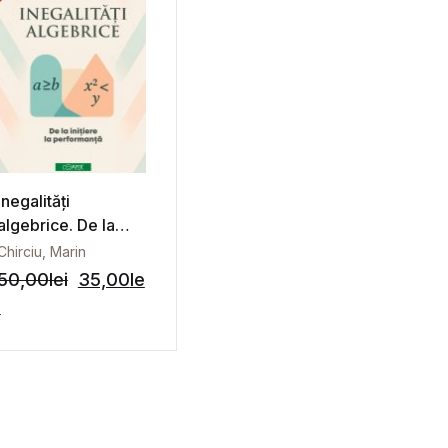
Inegalități
algebrice. De la
inițiere la
Chirciu, Marin
performanță
50,00
lei
35,00
le
i