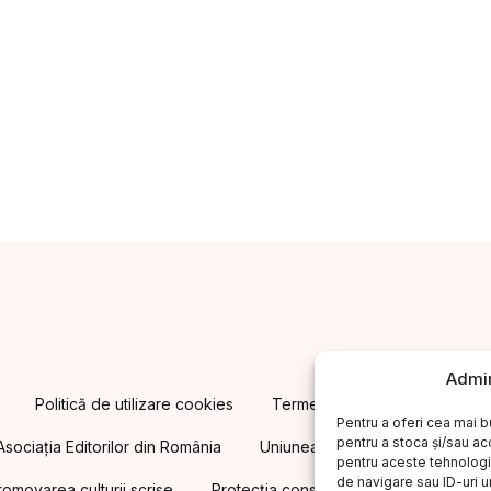
Admin
Politică de utilizare cookies
Termeni și condiții. Cum cump
Pentru a oferi cea mai b
pentru a stoca și/sau a
Asociația Editorilor din România
Uniunea Editorilor din România
pentru aceste tehnologi
de navigare sau ID-uri u
omovarea culturii scrise
Protecția consumatorilor A.N.P.C.