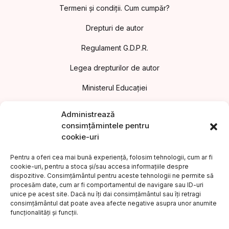
Termeni și condiții. Cum cumpăr?
Drepturi de autor
Regulament G.D.P.R.
Legea drepturilor de autor
Ministerul Educației
Asociația Editorilor din România
Administrează
consimțămintele pentru
Uniunea Editorilor din România
cookie-uri
Uniunea Scriitorilor din România
Pentru a oferi cea mai bună experiență, folosim tehnologii, cum ar fi
cookie-uri, pentru a stoca și/sau accesa informațiile despre
Institutul Cultural Român
dispozitive. Consimțământul pentru aceste tehnologii ne permite să
procesăm date, cum ar fi comportamentul de navigare sau ID-uri
Legea nr.186/2003 privind promovarea culturii scrise
unice pe acest site. Dacă nu îți dai consimțământul sau îți retragi
consimțământul dat poate avea afecte negative asupra unor anumite
Protecția consumatorilor A.N.P.C.
funcționalități și funcții.