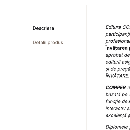
Editura COM
Descriere
participanți
profesional
Detalii produs
Î
nvățarea 
aprobat de
editurii as
și de preg
ÎNVĂȚARE.
COMPER
es
bazată pe a
funcție de
s
interactiv 
excelență ș
Diplomele ș