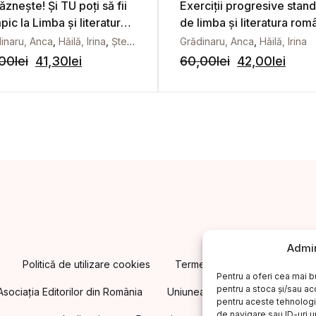
ăznește! Și TU poți să fii
Exerciții progresive stan
pic la Limba și literatura
de limba și literatura rom
ână. Teme pentru
clasa a VI-a
inaru, Anca
,
Hăilă, Irina
,
Ștefănescu, Lucia
Grădinaru, Anca
,
Hăilă, Irina
cursuri și olimpiade
,00
lei
41,30
lei
60,00
lei
42,00
lei
are. Clasa a VIII-a
Admin
Politică de utilizare cookies
Termeni și condiții. Cum cump
Pentru a oferi cea mai b
pentru a stoca și/sau a
Asociația Editorilor din România
Uniunea Editorilor din România
pentru aceste tehnologi
de navigare sau ID-uri u