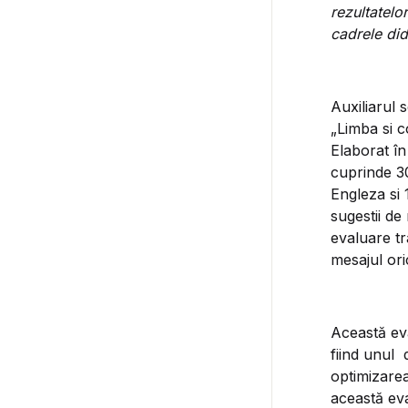
rezultatelo
cadrele did
Auxiliarul 
„Limba si c
Elaborat în
cuprinde 30
Engleza si
sugestii de
evaluare tr
mesajul oric
Această ev
fiind unul 
optimizarea
această eva