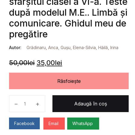
sfârșitul clasei a VI-a. Teste
după modelul M.E.. Limbă și
comunicare. Ghidul meu de
pregătire
Autor:
Grădinaru, Anca
,
Gușu, Elena-Silvia
,
Hăilă, Irina
50,00
lei
35,00
lei
Răsfoiește
Cantitate Evaluarea națională la sfârșitul clasei a V
Adaugă în coș
Facebook
Email
WhatsApp