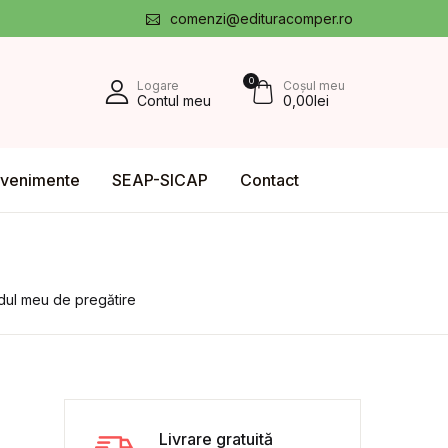
comenzi@edituracomper.ro
0
Logare
Coșul meu
Contul meu
0,00
lei
venimente
SEAP-SICAP
Contact
idul meu de pregătire
Livrare gratuită