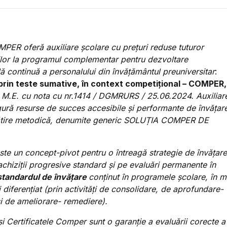
PER oferă auxiliare școlare cu prețuri reduse tuturor
lor la
programul complementar pentru dezvoltare
ă continuă a personalului din învățământul preuniversitar
:
prin teste sumative, în context competițional – COMPER,
 M.E. cu nota cu nr.1414 / DGMRURS / 25.06.2024. Auxiliar
igură resurse de succes accesibile și performante de învățar
ătire metodică, denumite generic SOLUȚIA COMPER DE
te un concept-pivot pentru o întreagă strategie de învățare
chiziții progresive standard și pe evaluări permanente în
tandardul de învățare
conținut în programele școlare, în 
și diferențiat (prin activități de consolidare, de aprofundare-
i de ameliorare- remediere).
i Certificatele Comper sunt o garanție a evaluării corecte a