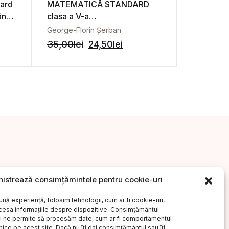
dard
MATEMATICĂ STANDARD
MATEMA
ână,
clasa a V-a
clasa a V
Aritmetică,algebră,
Aritmetic
George-Florin Șerban
geometrie. Partea a II-a.
geometrie
35,00
lei
24,50
lei
35,00
lei
Modulele 3, 4, 5
modulele
istrează consimțămintele pentru cookie-uri
ăr?
Drepturi de autor
Regulament G.D.P.R.
ună experiență, folosim tehnologii, cum ar fi cookie-uri,
ccesa informațiile despre dispozitive. Consimțământul
Uniunea Scriitorilor din România
i ne permite să procesăm date, cum ar fi comportamentul
nice pe acest site. Dacă nu îți dai consimțământul sau îți