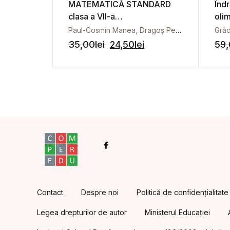
MATEMATICĂ STANDARD
Îndr
clasa a VII-a
olim
Aritmetică,algebră,
rom
Paul-Cosmin Manea, Dragoș Petrică
Grăd
geometrie. Partea I,
con
35,00
lei
24,50
lei
59
modulele 1,2
școl
Facebook
Contact
Despre noi
Politică de confidențialitate
Legea drepturilor de autor
Ministerul Educației