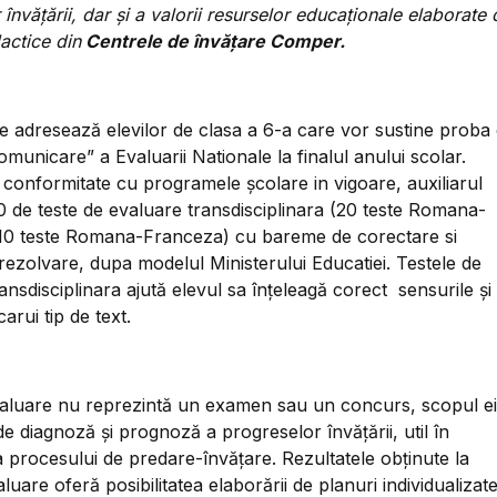
r învățării, dar și a valorii resurselor educaționale elaborate 
actice din
Centrele de învățare Comper.
se adresează elevilor de clasa a 6-a care vor sustine proba
omunicare” a Evaluarii Nationale la finalul anului scolar.
 conformitate cu programele școlare in vigoare, auxiliarul
 de teste de evaluare transdisciplinara (20 teste Romana-
 10 teste Romana-Franceza) cu bareme de corectare si
 rezolvare, dupa modelul Ministerului Educatiei. Testele de
ansdisciplinara ajută elevul sa înțeleagă corect sensurile și
arui tip de text.
aluare nu reprezintă un examen sau un concurs, scopul ei
de diagnoză şi prognoză a progreselor învățării, util în
 procesului de predare-învăţare. Rezultatele obţinute la
luare oferă posibilitatea elaborării de planuri individualizat