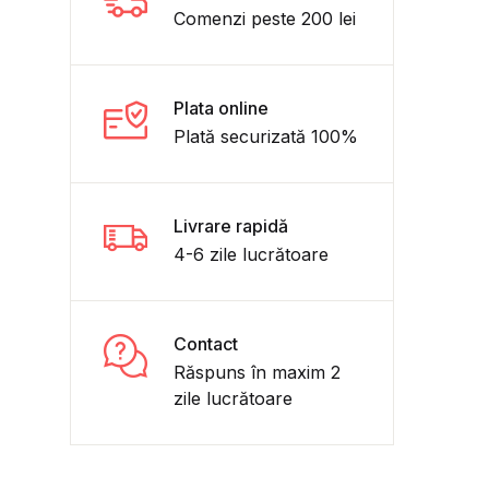
Comenzi peste 200 lei
Plata online
Plată securizată 100%
Livrare rapidă
4-6 zile lucrătoare
Contact
I-a. Teste după modelul M.E.. Limbă și comunicare. Ghidul me
Răspuns în maxim 2
zile lucrătoare