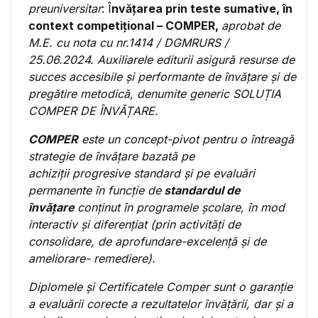
preuniversitar
: Î
nvățarea prin teste sumative, în
context competițional – COMPER,
aprobat de
M.E. cu nota cu nr.1414 / DGMRURS /
25.06.2024. Auxiliarele editurii asigură resurse de
succes accesibile și performante de învățare și de
pregătire metodică, denumite generic SOLUȚIA
COMPER DE ÎNVĂȚARE.
COMPER
este un concept-pivot pentru o întreagă
strategie de învățare bazată pe
achiziții progresive standard și pe evaluări
permanente în funcție de
standardul de
învățare
conținut în programele școlare, în mod
interactiv și diferențiat (prin activități de
consolidare, de aprofundare-excelență și de
ameliorare- remediere).
Diplomele și Certificatele Comper sunt o garanție
a evaluării corecte a rezultatelor învățării, dar și a