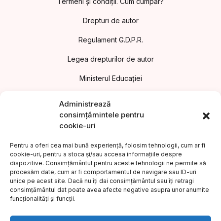
Termeni și condiții. Cum cumpăr?
Drepturi de autor
Regulament G.D.P.R.
Legea drepturilor de autor
Ministerul Educației
Asociația Editorilor din România
Administrează
consimțămintele pentru
Uniunea Editorilor din România
cookie-uri
Uniunea Scriitorilor din România
Pentru a oferi cea mai bună experiență, folosim tehnologii, cum ar fi
cookie-uri, pentru a stoca și/sau accesa informațiile despre
Institutul Cultural Român
dispozitive. Consimțământul pentru aceste tehnologii ne permite să
procesăm date, cum ar fi comportamentul de navigare sau ID-uri
Legea nr.186/2003 privind promovarea culturii scrise
unice pe acest site. Dacă nu îți dai consimțământul sau îți retragi
consimțământul dat poate avea afecte negative asupra unor anumite
Protecția consumatorilor A.N.P.C.
funcționalități și funcții.