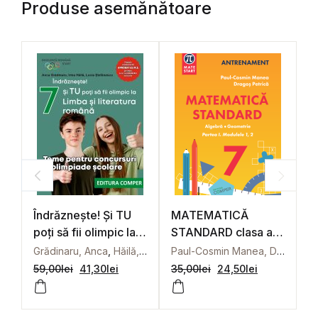
Produse asemănătoare
Îndrăznește! Și TU
MATEMATICĂ
Î
poți să fii olimpic la
STANDARD clasa a
p
Limba și literatura
VII-a
L
Grădinaru, Anca
,
Hăilă, Irina
,
Ștefănescu, Lucia
Paul-Cosmin Manea, Dragoș Petrică
G
română. Teme
Aritmetică,algebră,
r
59,00
lei
41,30
lei
35,00
lei
24,50
lei
5
pentru concursuri și
geometrie. Partea I,
p
olimpiade școlare.
modulele 1,2
o
Clasa a VII-a
C