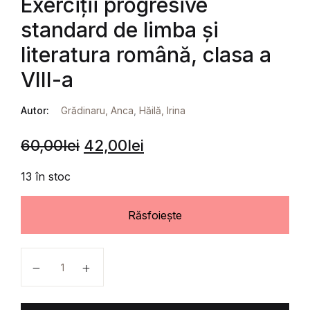
Exerciții progresive
standard de limba și
literatura română, clasa a
VIII-a
Autor:
Grădinaru, Anca
,
Hăilă, Irina
60,00
lei
42,00
lei
13 în stoc
Răsfoiește
Cantitate Exerciții progresive standard de limba și lit