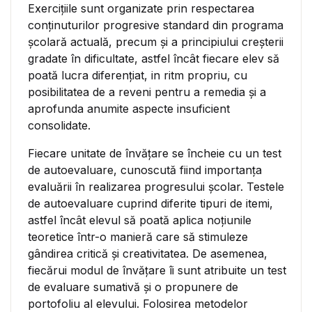
Exerciţiile sunt organizate prin respectarea
conținuturilor progresive standard din programa
școlară actuală, precum și a principiului creșterii
gradate în dificultate, astfel încât fiecare elev să
poată lucra diferențiat, in ritm propriu, cu
posibilitatea de a reveni pentru a remedia și a
aprofunda anumite aspecte insuficient
consolidate.
Fiecare unitate de învăţare se încheie cu un test
de autoevaluare, cunoscută fiind importanţa
evaluării în realizarea progresului şcolar. Testele
de autoevaluare cuprind diferite tipuri de itemi,
astfel încât elevul să poată aplica noțiunile
teoretice într-o manieră care să stimuleze
gândirea critică şi creativitatea. De asemenea,
fiecărui modul de învăţare îi sunt atribuite un test
de evaluare sumativă şi o propunere de
portofoliu al elevului. Folosirea metodelor