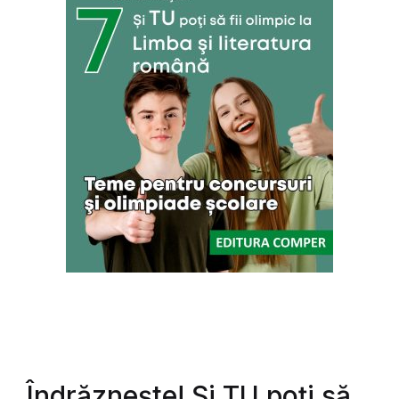
Îndrăznește! Și TU poți să