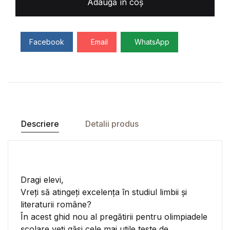
Adaugă în coș
Facebook
Email
WhatsApp
Descriere
Detalii produs
Dragi elevi,
Vreți să atingeți excelența în studiul limbii și
literaturii române?
În acest ghid nou al pregătirii pentru olimpiadele
școlare veți găsi cele mai utile teste de