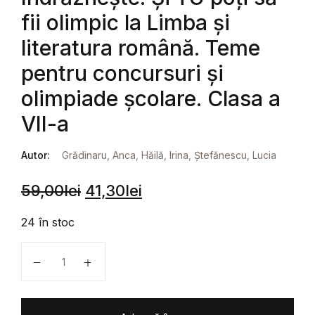
fii olimpic la Limba și
literatura română. Teme
pentru concursuri și
olimpiade școlare. Clasa a
VII-a
Autor:
Grădinaru, Anca
,
Hăilă, Irina
,
Ștefănescu, Lucia
59,00
lei
41,30
lei
24 în stoc
Cantitate Îndrăznește! Și TU poți să fii olimpic la Li