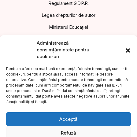
Regulament G.D.P.R.
Legea drepturilor de autor
Ministerul Educației
Asociația Editorilor din România
Administrează
consimțămintele pentru
Uniunea Editorilor din România
cookie-uri
Uniunea Scriitorilor din România
Pentru a oferi cea mai bună experiență, folosim tehnologii, cum ar fi
cookie-uri, pentru a stoca și/sau accesa informațiile despre
Institutul Cultural Român
dispozitive. Consimțământul pentru aceste tehnologii ne permite să
procesăm date, cum ar fi comportamentul de navigare sau ID-uri
Legea nr.186/2003 privind promovarea culturii scrise
unice pe acest site. Dacă nu îți dai consimțământul sau îți retragi
consimțământul dat poate avea afecte negative asupra unor anumite
Protecția consumatorilor A.N.P.C.
funcționalități și funcții.
©2023 Editura COMPER. Toate drepturile rezervate.
Acceptă
Refuză