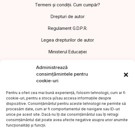
Termeni și condiții. Cum cumpăr?
Drepturi de autor
Regulament G.D.P.R.
Legea drepturilor de autor
Ministerul Educației
Asociația Editorilor din România
Administrează
consimțămintele pentru
Uniunea Editorilor din România
cookie-uri
Uniunea Scriitorilor din România
Pentru a oferi cea mai bună experiență, folosim tehnologii, cum ar fi
cookie-uri, pentru a stoca și/sau accesa informațiile despre
Institutul Cultural Român
dispozitive. Consimțământul pentru aceste tehnologii ne permite să
procesăm date, cum ar fi comportamentul de navigare sau ID-uri
Legea nr.186/2003 privind promovarea culturii scrise
unice pe acest site. Dacă nu îți dai consimțământul sau îți retragi
consimțământul dat poate avea afecte negative asupra unor anumite
Protecția consumatorilor A.N.P.C.
funcționalități și funcții.