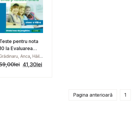
Teste pentru nota
10 la Evaluarea
națională la Limba
Grădinaru, Anca
,
Hăilă, Irina
și literatura
59,00
lei
41,30
lei
română,clasa a VIII-
a. Ghidul meu de
pregătire.
Pagina anterioară
1