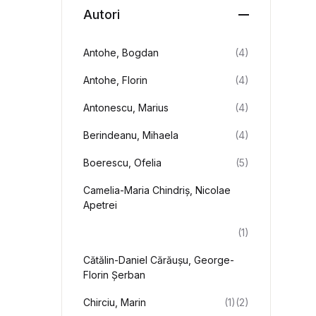
Autori
Antohe, Bogdan
(4)
Antohe, Florin
(4)
Antonescu, Marius
(4)
Berindeanu, Mihaela
(4)
Boerescu, Ofelia
(5)
Camelia-Maria Chindriș, Nicolae
Apetrei
(1)
Cătălin-Daniel Cărăușu, George-
Florin Șerban
Chirciu, Marin
(1)
(2)