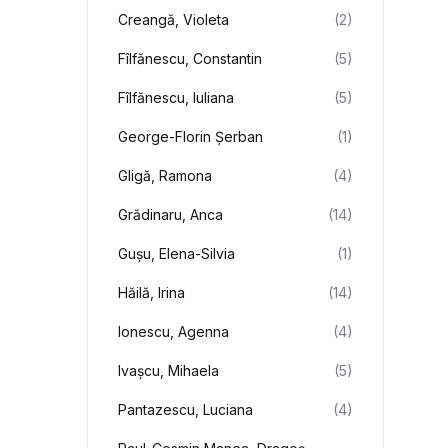
Creangă, Violeta
(2)
Fîlfănescu, Constantin
(5)
Fîlfănescu, Iuliana
(5)
George-Florin Șerban
(1)
Gligă, Ramona
(4)
Grădinaru, Anca
(14)
Gușu, Elena-Silvia
(1)
Hăilă, Irina
(14)
Ionescu, Agenna
(4)
Ivașcu, Mihaela
(5)
Pantazescu, Luciana
(4)