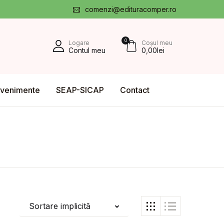
comenzi@edituracomper.ro
0
Logare
Coșul meu
Contul meu
0,00
lei
venimente
SEAP-SICAP
Contact
Sortare implicită