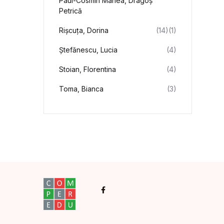
Paul-Cosmin Manea, Dragoș
Petrică
Rișcuța, Dorina
(14)
(1)
Ștefănescu, Lucia
(4)
Stoian, Florentina
(4)
Toma, Bianca
(3)
Facebook